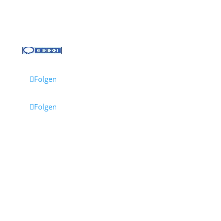
Jobs bei Cruisify
Reisebüro Waldkirch
Folgen
Folgen
Impressum
·
Datenschutz
·
AGB
· Cruisify.de
Hinweis: Einige Links auf dieser Seite sind Affiliate-
Links.
Wenn du darüber buchst, erhalten wir eine
Provision – für dich entstehen dadurch keine
Mehrkosten.