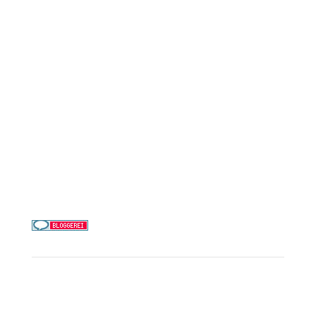
AIDA Cruises
Mein Schiff / TUI Cruises
MSC Cruises
Costa Kreuzfahrten
Alle Reedereien
Telefon & WhatsApp:
0156 78511674
Täglich 9–21 Uhr
Service