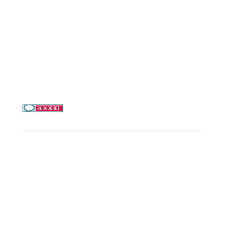
Costa Kreuzfahrten
Alle Reedereien
Telefon & WhatsApp:
0156 78511674
Täglich 9–21 Uhr
Service
Kreuzfahrt-Check
Persönliche Beratung
Preisalarm