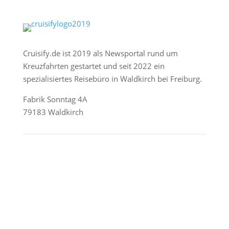
Cruisify.de ist 2019 als Newsportal rund um
Kreuzfahrten gestartet und seit 2022 ein
spezialisiertes Reisebüro in Waldkirch bei Freiburg.
Fabrik Sonntag 4A
79183 Waldkirch
Reederei-Angebote
AIDA Cruises
Mein Schiff / TUI Cruises
MSC Cruises