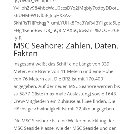
qQUHaD_WchIpoT7-
YvHohZv984hbeWaU0cesDYq2JMqbiy7txfpyDDotL
k6UHM-WUvl0iPJJnqHX3As-
SkhfRsTHJPckqgP_umLYUHk8Fxa3YaRviBY1gqta5Lp
FHg4KenoBeyrD8_uQ8iMAXpQ6w&tn=%2CO%2CP
-y-R
MSC Seahore: Zahlen, Daten,
Fakten
Insgesamt weißt das Schiff eine Länge von 339
Meter, eine Breite von 41 Metern und eine Höhe
von 76 Metern auf. Die BRZ ist mit 170.400
angegeben. Auf der neuen MSC Seahore werden bis
zu 5877 Gäste (maximale Auslastung) sowie 1648
Crew-Mitgliedern ein Zuhause auf See finden. Die
Höchstgeschwindigkeit ist mit 22,4kn angegeben.
Die MSC Seashore ist eine Weiterentwicklung der
MSC Seaside Klasse, wie der MSC Seaside und der