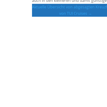
auch in den kleineren und damit günstig
Aktuelle Übersicht von abgesagten Kreuz
von TUI Cruises →