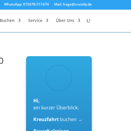
WhatsApp: 015678-511674
Mail: frage@cruisify.de
Buchen
Service
Über Uns
0
Hi,
ein kurzer Überblick:
r
Kreuzfahrt
buchen →
Pauschalreisen