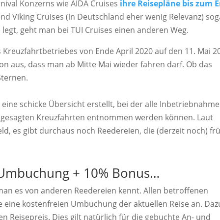
rnival Konzerns wie AIDA Cruises
ihre Reisepläne bis zum 
nd Viking Cruises (in Deutschland eher wenig Relevanz) sog
te legt, geht man bei TUI Cruises einen anderen Weg.
Kreuzfahrtbetriebes von Ende April 2020 auf den 11. Mai 2
von aus, dass man ab Mitte Mai wieder fahren darf. Ob das
Sternen.
 eine schicke Übersicht erstellt, bei der alle Inbetriebnahm
abgesagten Kreuzfahrten entnommen werden können. Laut
eld, es gibt durchaus noch Reedereien, die (derzeit noch) fr
ie Umbuchung + 10% Bonus…
man es von anderen Reedereien kennt. Allen betroffenen
e eine kostenfreien Umbuchung der aktuellen Reise an. Daz
 Reisepreis. Dies gilt natürlich für die gebuchte An- und