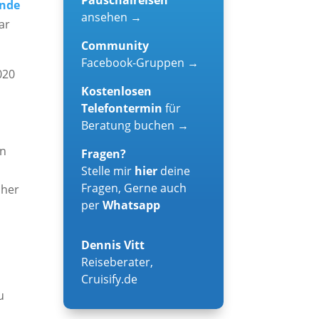
Ende
ansehen →
ar
Community
Facebook-Gruppen →
020
Kostenlosen
Telefontermin
für
Beratung buchen →
en
Fragen?
Stelle mir
hier
deine
Fragen, Gerne auch
üher
per
Whatsapp
Dennis Vitt
Reiseberater
,
Cruisify.de
u