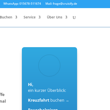
WhatsApp: 015678-511674
Mail: frage@cruisify.de
Buchen
Service
Über Uns
Hi,
ein kurzer Überblick:
ffe
Kreuzfahrt
buchen →
nal
Pauschalreisen