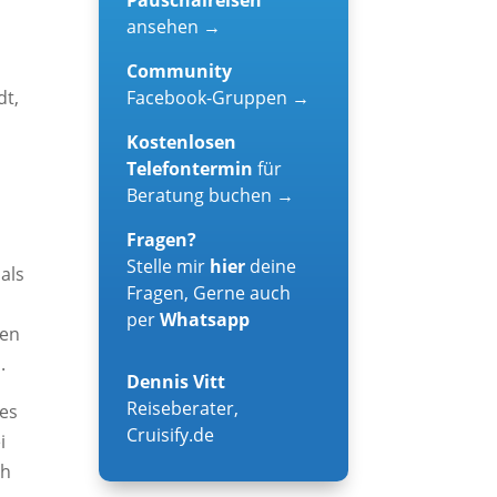
ansehen →
Community
Facebook-Gruppen →
dt,
Kostenlosen
Telefontermin
für
Beratung buchen →
Fragen?
Stelle mir
hier
deine
als
Fragen, Gerne auch
per
Whatsapp
hen
.
Dennis Vitt
Reiseberater
,
des
Cruisify.de
i
ch