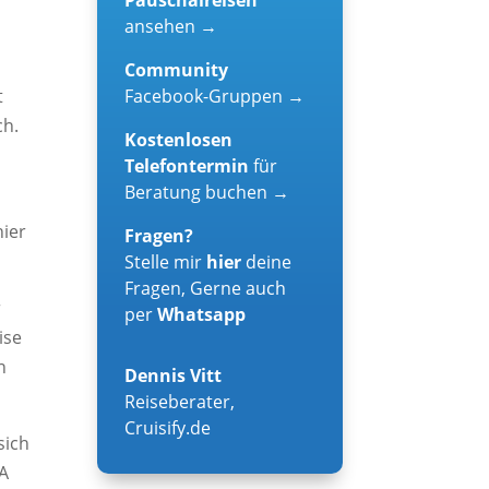
ansehen →
Community
Facebook-Gruppen →
t
ch.
Kostenlosen
Telefontermin
für
Beratung buchen →
hier
Fragen?
Stelle mir
hier
deine
Fragen, Gerne auch
r
per
Whatsapp
ise
n
Dennis Vitt
Reiseberater
,
Cruisify.de
sich
DA