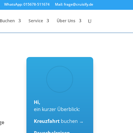
WhatsApp: 015678-511674
Mail: frage@cruisify.de
Buchen
Service
Über Uns
Hi,
ein kurzer Überblick:
Kreuzfahrt
buchen →
ge
Pauschalreisen