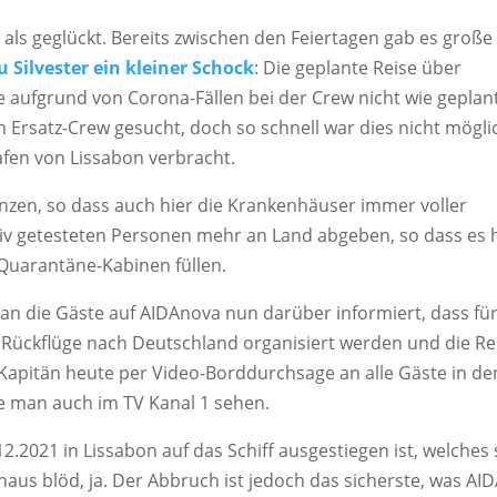
 als geglückt. Bereits zwischen den Feiertagen gab es große
 Silvester ein kleiner Schock
: Die geplante Reise über
e aufgrund von Corona-Fällen bei der Crew nicht wie geplan
 Ersatz-Crew gesucht, doch so schnell war dies nicht mögli
fen von Lissabon verbracht.
denzen, so dass auch hier die Krankenhäuser immer voller
tiv getesteten Personen mehr an Land abgeben, so dass es 
 Quarantäne-Kabinen füllen.
an die Gäste auf AIDAnova nun darüber informiert, dass fü
Rückflüge nach Deutschland organisiert werden und die Re
apitän heute per Video-Borddurchsage an alle Gäste in de
 man auch im TV Kanal 1 sehen.
12.2021 in Lissabon auf das Schiff ausgestiegen ist, welches 
chaus blöd, ja. Der Abbruch ist jedoch das sicherste, was AI